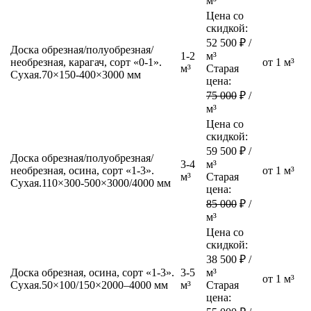
м³
Цена со
скидкой:
52 500
₽ /
Доска обрезная/полуобрезная/
1-2
м³
необрезная, карагач, сорт «0-1».
от 1 м³
м³
Старая
Сухая.
70×150-400×3000 мм
цена:
75 000
₽ /
м³
Цена со
скидкой:
59 500
₽ /
Доска обрезная/полуобрезная/
3-4
м³
необрезная, осина, сорт «1-3».
от 1 м³
м³
Старая
Сухая.
110×300-500×3000/4000 мм
цена:
85 000
₽ /
м³
Цена со
скидкой:
38 500
₽ /
Доска обрезная, осина, сорт «1-3».
3-5
м³
от 1 м³
Сухая.
50×100/150×2000–4000 мм
м³
Старая
цена: