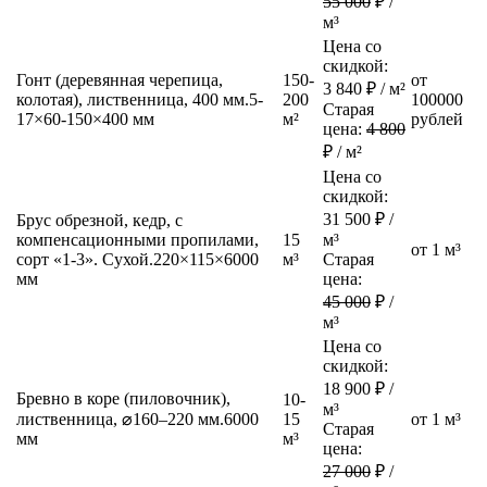
55 000
₽ /
м³
Цена со
скидкой:
Гонт (деревянная черепица,
150-
от
3 840
₽ /
м²
колотая), лиственница, 400 мм.
5-
200
100000
Старая
17×60-150×400 мм
м²
рублей
цена:
4 800
₽ /
м²
Цена со
скидкой:
31 500
₽ /
Брус обрезной, кедр, с
компенсационными пропилами,
15
м³
от 1 м³
сорт «1-3». Сухой.
220×115×6000
м³
Старая
мм
цена:
45 000
₽ /
м³
Цена со
скидкой:
18 900
₽ /
Бревно в коре (пиловочник),
10-
м³
лиственница, ⌀160–220 мм.
6000
15
от 1 м³
Старая
мм
м³
цена:
27 000
₽ /