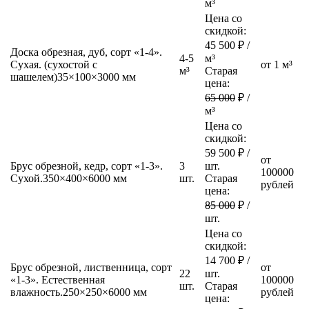
м³
Цена со
скидкой:
45 500
₽ /
Доска обрезная, дуб, сорт «1-4».
4-5
м³
Сухая. (сухостой с
от 1 м³
м³
Старая
шашелем)
35×100×3000 мм
цена:
65 000
₽ /
м³
Цена со
скидкой:
59 500
₽ /
от
Брус обрезной, кедр, сорт «1-3».
3
шт.
100000
Сухой.
350×400×6000 мм
шт.
Старая
рублей
цена:
85 000
₽ /
шт.
Цена со
скидкой:
14 700
₽ /
Брус обрезной, лиственница, сорт
от
22
шт.
«1-3». Естественная
100000
шт.
Старая
влажность.
250×250×6000 мм
рублей
цена: